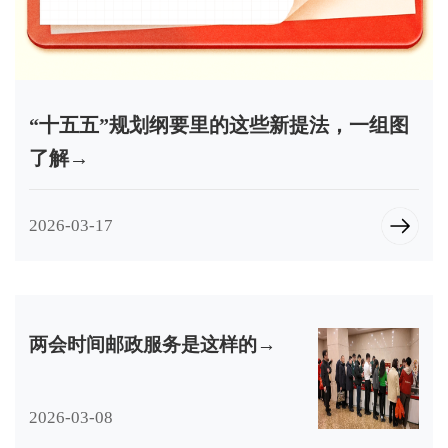
“十五五”规划纲要里的这些新提法，一组图
了解→
2026-03-17
两会时间邮政服务是这样的→
2026-03-08