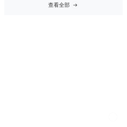
查看全部
上海邮乐网络技术有限公司是中国邮政控股的有限责任公司，成
立于2009年6月，现有员工700余人。公司定位为依托中国邮政资
源禀赋，开展线上线下全域运营的新零售科技公司，致力于通
过“互联网+”市场化、数字化运营...