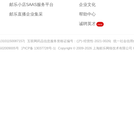
邮乐小店
SAAS服务平台
企业文化
邮乐直播
企业集采
帮助中心
诚聘英才
new
1150087157
|
互联网药品信息服务资格证编号：(沪)-经营性-2021-0026
|
统一社会信用代码：
02009005号
沪ICP备 13037728号-1
|
Copyright © 2009-2026 上海邮乐网络技术有限公