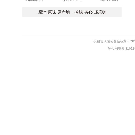
原汁 原味 原产地
省钱 省心 邮乐购
仅销售预包装食品备案：YB1310
沪公网安备 310115